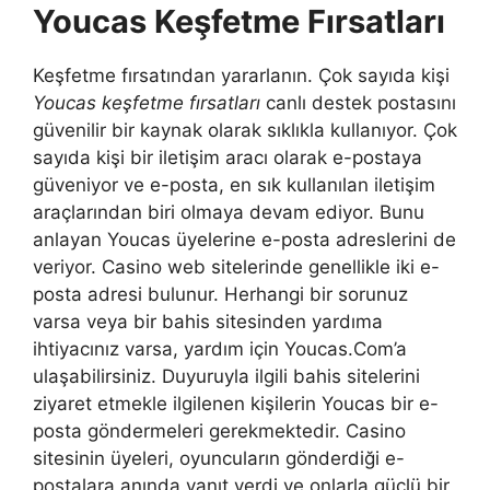
Youcas Keşfetme Fırsatları
Keşfetme fırsatından yararlanın. Çok sayıda kişi
Youcas keşfetme fırsatları
canlı destek postasını
güvenilir bir kaynak olarak sıklıkla kullanıyor. Çok
sayıda kişi bir iletişim aracı olarak e-postaya
güveniyor ve e-posta, en sık kullanılan iletişim
araçlarından biri olmaya devam ediyor. Bunu
anlayan Youcas üyelerine e-posta adreslerini de
veriyor. Casino web sitelerinde genellikle iki e-
posta adresi bulunur. Herhangi bir sorunuz
varsa veya bir bahis sitesinden yardıma
ihtiyacınız varsa, yardım için Youcas.Com’a
ulaşabilirsiniz. Duyuruyla ilgili bahis sitelerini
ziyaret etmekle ilgilenen kişilerin Youcas bir e-
posta göndermeleri gerekmektedir. Casino
sitesinin üyeleri, oyuncuların gönderdiği e-
postalara anında yanıt verdi ve onlarla güçlü bir