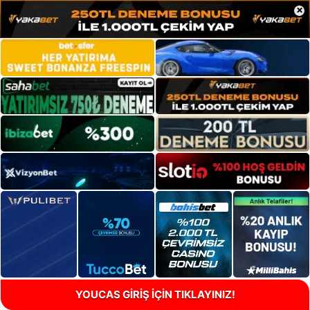
×
YOUCAS GİRİŞ İÇİN TIKLAYINIZ!