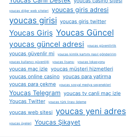
Youcas Canlı Destek
youcas casino sitesi
youcas giris adresi
youcas diğer web siteleri
youcas girisi
youcas giris twitter
Youcas Güncel
Youcas Giriş
youcas güncel adresi
youcas güvenilirlik
youcas güvenlir mi
youcas kimlik kartımı nasıl gönderirim
youcas kullanıcı güvenliği
youcas lisansı
youcas lokasyonu
youcas maç izle
youcas müşteri hizmetleri
youcas online casino
youcas para yatirma
youcas para çekme
youcas sosyal medya seçenekleri
Youcas Telegram
youcas tv canli maç izle
Youcas Twitter
youcas türk lirası ödeme
youcas yeni adres
youcas web sitesi
Youcas Şikayet
youcas üyeleri