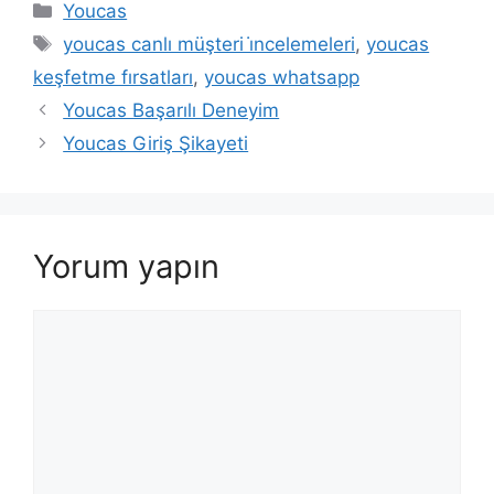
Kategoriler
Youcas
Etiketler
youcas canlı müşteri i̇ncelemeleri
,
youcas
keşfetme fırsatları
,
youcas whatsapp
Youcas Başarılı Deneyim
Youcas Giriş Şikayeti
Yorum yapın
Yorum