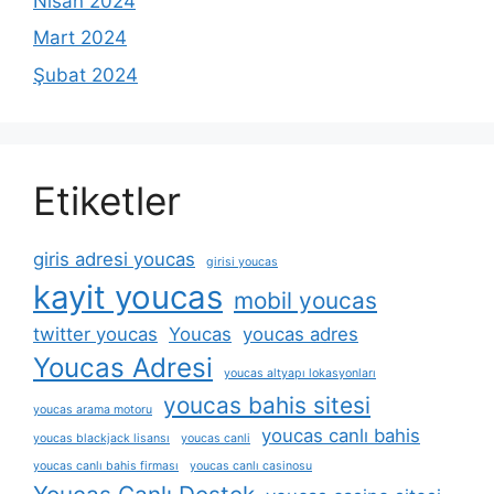
Nisan 2024
Mart 2024
Şubat 2024
Etiketler
giris adresi youcas
girisi youcas
kayit youcas
mobil youcas
twitter youcas
Youcas
youcas adres
Youcas Adresi
youcas altyapı lokasyonları
youcas bahis sitesi
youcas arama motoru
youcas canlı bahis
youcas blackjack lisansı
youcas canli
youcas canlı bahis firması
youcas canlı casinosu