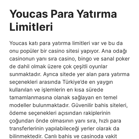
Youcas Para Yatırma
Limitleri
Youcas katı para yatırma limitleri var ve bu da
onu popüler bir casino sitesi yapıyor. Ana odağı
casinonun yanı sıra casino, bingo ve sanal poker
de dahil olmak üzere çok çeşitli oyunlar
sunmaktadır. Ayrıca sitede yer alan para yatırma
seçenekleri arasında Türkiye’de en yaygın
kullanılan ve işlemlerin en kısa sürede
tamamlanmasına olanak sağlayan en temel
modeller bulunmaktadır. Güvenilir bahis siteleri,
ödeme seçenekleri açısından rakiplerinin
çoğundan önde olmasının yanı sıra, hızlı para
transferlerinin yapılabileceği yerler olarak da
bilinmektedir. Canlı bahis ve casinoda vakit