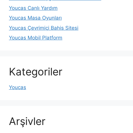
Youcas Canlı Yardım
Youcas Masa Oyunları
Youcas Çevrimiçi Bahis Sitesi
Youcas Mobil Platform
Kategoriler
Youcas
Arşivler