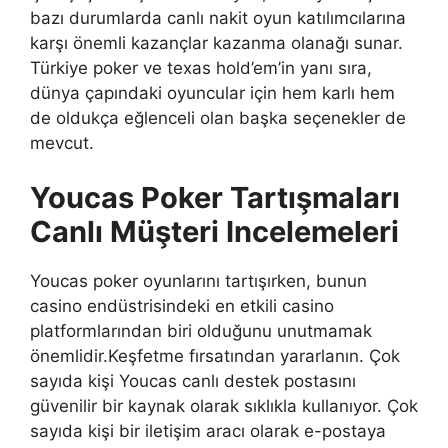
bazı durumlarda canlı nakit oyun katılımcılarına
karşı önemli kazançlar kazanma olanağı sunar.
Türkiye poker ve texas hold’em’in yanı sıra,
dünya çapındaki oyuncular için hem karlı hem
de oldukça eğlenceli olan başka seçenekler de
mevcut.
Youcas Poker Tartışmaları
Canlı Müşteri Incelemeleri
Youcas poker oyunlarını tartışırken, bunun
casino endüstrisindeki en etkili casino
platformlarından biri olduğunu unutmamak
önemlidir.Keşfetme fırsatından yararlanın. Çok
sayıda kişi Youcas canlı destek postasını
güvenilir bir kaynak olarak sıklıkla kullanıyor. Çok
sayıda kişi bir iletişim aracı olarak e-postaya