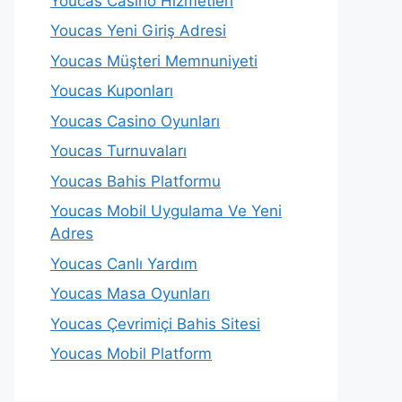
Youcas Casino Hizmetleri
Youcas Yeni Giriş Adresi
Youcas Müşteri Memnuniyeti
Youcas Kuponları
Youcas Casino Oyunları
Youcas Turnuvaları
Youcas Bahis Platformu
Youcas Mobil Uygulama Ve Yeni
Adres
Youcas Canlı Yardım
Youcas Masa Oyunları
Youcas Çevrimiçi Bahis Sitesi
Youcas Mobil Platform