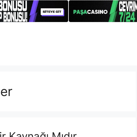
ter
ir Kaynağı Mıdır