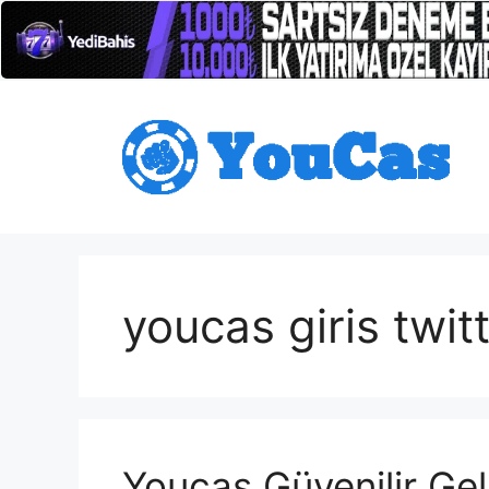
İçeriğe
atla
youcas giris twit
Youcas Güvenilir Gel