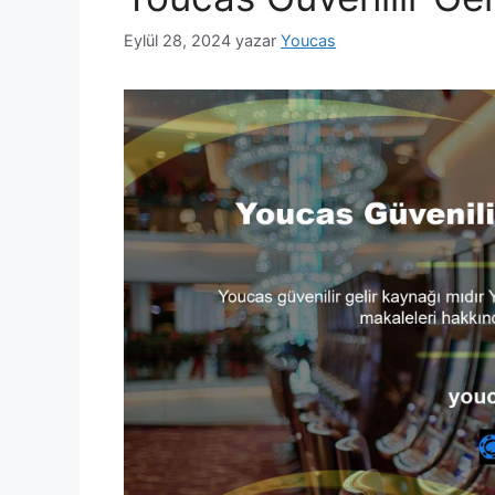
Eylül 28, 2024
yazar
Youcas