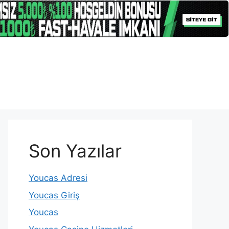
Son Yazılar
Youcas Adresi
Youcas Giriş
Youcas