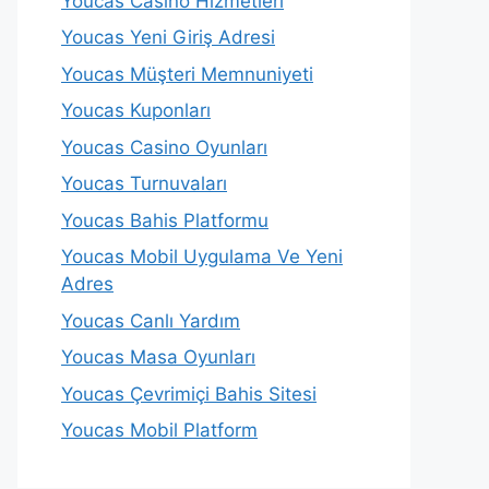
Youcas Casino Hizmetleri
Youcas Yeni Giriş Adresi
Youcas Müşteri Memnuniyeti
Youcas Kuponları
Youcas Casino Oyunları
Youcas Turnuvaları
Youcas Bahis Platformu
Youcas Mobil Uygulama Ve Yeni
Adres
Youcas Canlı Yardım
Youcas Masa Oyunları
Youcas Çevrimiçi Bahis Sitesi
Youcas Mobil Platform