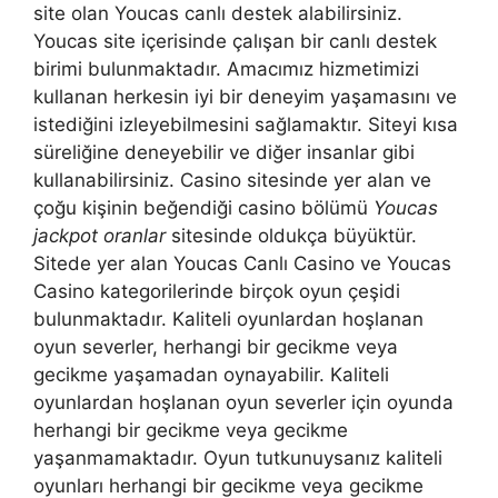
site olan Youcas canlı destek alabilirsiniz.
Youcas site içerisinde çalışan bir canlı destek
birimi bulunmaktadır. Amacımız hizmetimizi
kullanan herkesin iyi bir deneyim yaşamasını ve
istediğini izleyebilmesini sağlamaktır. Siteyi kısa
süreliğine deneyebilir ve diğer insanlar gibi
kullanabilirsiniz. Casino sitesinde yer alan ve
çoğu kişinin beğendiği casino bölümü
Youcas
jackpot oranlar
sitesinde oldukça büyüktür.
Sitede yer alan Youcas Canlı Casino ve Youcas
Casino kategorilerinde birçok oyun çeşidi
bulunmaktadır. Kaliteli oyunlardan hoşlanan
oyun severler, herhangi bir gecikme veya
gecikme yaşamadan oynayabilir. Kaliteli
oyunlardan hoşlanan oyun severler için oyunda
herhangi bir gecikme veya gecikme
yaşanmamaktadır. Oyun tutkunuysanız kaliteli
oyunları herhangi bir gecikme veya gecikme