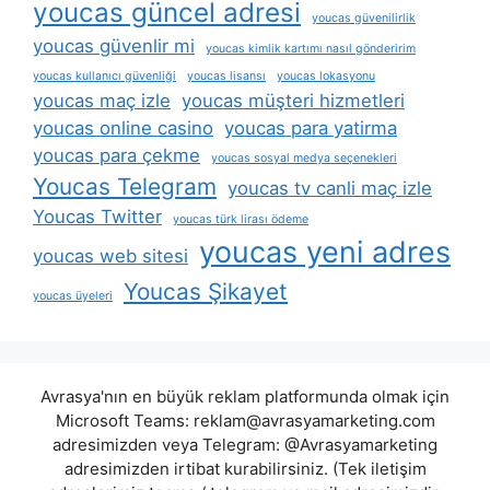
youcas güncel adresi
youcas güvenilirlik
youcas güvenlir mi
youcas kimlik kartımı nasıl gönderirim
youcas kullanıcı güvenliği
youcas lisansı
youcas lokasyonu
youcas maç izle
youcas müşteri hizmetleri
youcas online casino
youcas para yatirma
youcas para çekme
youcas sosyal medya seçenekleri
Youcas Telegram
youcas tv canli maç izle
Youcas Twitter
youcas türk lirası ödeme
youcas yeni adres
youcas web sitesi
Youcas Şikayet
youcas üyeleri
Avrasya'nın en büyük reklam platformunda olmak için
Microsoft Teams:
reklam@avrasyamarketing.com
adresimizden veya Telegram: @Avrasyamarketing
adresimizden irtibat kurabilirsiniz. (Tek iletişim