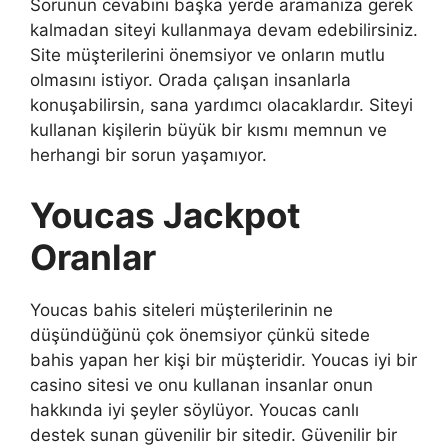
Sorunun cevabını başka yerde aramanıza gerek
kalmadan siteyi kullanmaya devam edebilirsiniz.
Site müşterilerini önemsiyor ve onların mutlu
olmasını istiyor. Orada çalışan insanlarla
konuşabilirsin, sana yardımcı olacaklardır. Siteyi
kullanan kişilerin büyük bir kısmı memnun ve
herhangi bir sorun yaşamıyor.
Youcas Jackpot
Oranlar
Youcas bahis siteleri müşterilerinin ne
düşündüğünü çok önemsiyor çünkü sitede
bahis yapan her kişi bir müşteridir. Youcas iyi bir
casino sitesi ve onu kullanan insanlar onun
hakkında iyi şeyler söylüyor. Youcas canlı
destek sunan güvenilir bir sitedir. Güvenilir bir