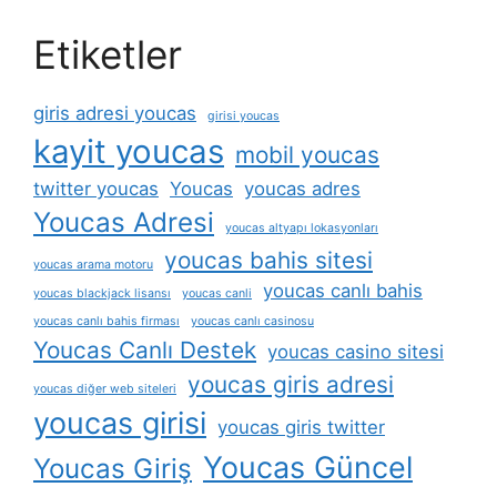
Etiketler
giris adresi youcas
girisi youcas
kayit youcas
mobil youcas
twitter youcas
Youcas
youcas adres
Youcas Adresi
youcas altyapı lokasyonları
youcas bahis sitesi
youcas arama motoru
youcas canlı bahis
youcas blackjack lisansı
youcas canli
youcas canlı bahis firması
youcas canlı casinosu
Youcas Canlı Destek
youcas casino sitesi
youcas giris adresi
youcas diğer web siteleri
youcas girisi
youcas giris twitter
Youcas Güncel
Youcas Giriş