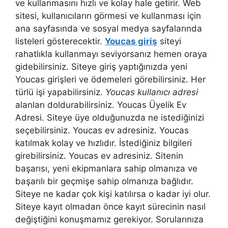
ve kullanmasını hızlı ve kolay hale getirir. Web
sitesi, kullanıcıların görmesi ve kullanması için
ana sayfasında ve sosyal medya sayfalarında
listeleri gösterecektir.
Youcas giriş
siteyi
rahatlıkla kullanmayı seviyorsanız hemen oraya
gidebilirsiniz. Siteye giriş yaptığınızda yeni
Youcas girişleri ve ödemeleri görebilirsiniz. Her
türlü işi yapabilirsiniz.
Youcas kullanıcı adresi
alanları doldurabilirsiniz. Youcas Üyelik Ev
Adresi. Siteye üye olduğunuzda ne istediğinizi
seçebilirsiniz. Youcas ev adresiniz. Youcas
katılmak kolay ve hızlıdır. İstediğiniz bilgileri
girebilirsiniz. Youcas ev adresiniz. Sitenin
başarısı, yeni ekipmanlara sahip olmanıza ve
başarılı bir geçmişe sahip olmanıza bağlıdır.
Siteye ne kadar çok kişi katılırsa o kadar iyi olur.
Siteye kayıt olmadan önce kayıt sürecinin nasıl
değiştiğini konuşmamız gerekiyor. Sorularınıza