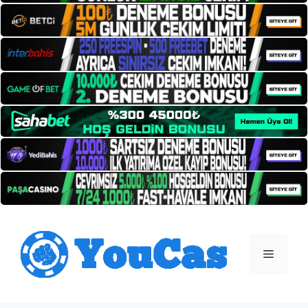
İçeriğe
atla
Menü