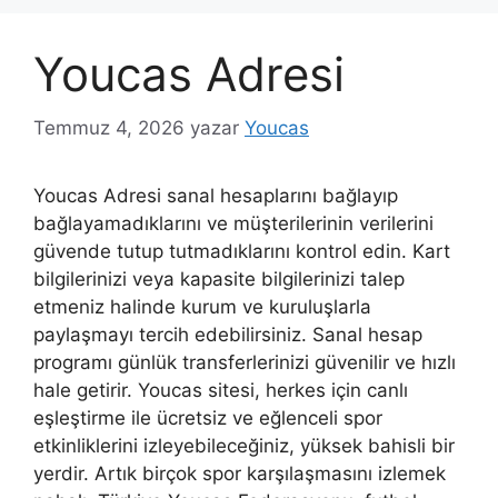
Youcas Adresi
Temmuz 4, 2026
yazar
Youcas
Youcas Adresi sanal hesaplarını bağlayıp
bağlayamadıklarını ve müşterilerinin verilerini
güvende tutup tutmadıklarını kontrol edin. Kart
bilgilerinizi veya kapasite bilgilerinizi talep
etmeniz halinde kurum ve kuruluşlarla
paylaşmayı tercih edebilirsiniz. Sanal hesap
programı günlük transferlerinizi güvenilir ve hızlı
hale getirir. Youcas sitesi, herkes için canlı
eşleştirme ile ücretsiz ve eğlenceli spor
etkinliklerini izleyebileceğiniz, yüksek bahisli bir
yerdir. Artık birçok spor karşılaşmasını izlemek