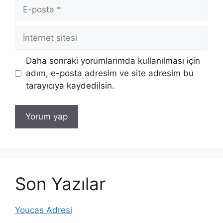
E-
posta
İnternet
sitesi
Daha sonraki yorumlarımda kullanılması için
adım, e-posta adresim ve site adresim bu
tarayıcıya kaydedilsin.
Son Yazılar
Youcas Adresi