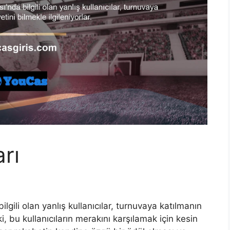
rı
gili olan yanlış kullanıcılar, turnuvaya katılmanın
ki, bu kullanıcıların merakını karşılamak için kesin