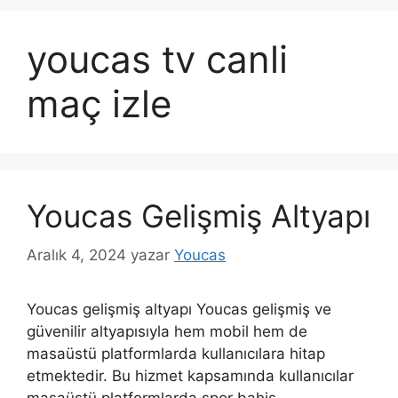
youcas tv canli
maç izle
Youcas Gelişmiş Altyapı
Aralık 4, 2024
yazar
Youcas
Youcas gelişmiş altyapı Youcas gelişmiş ve
güvenilir altyapısıyla hem mobil hem de
masaüstü platformlarda kullanıcılara hitap
etmektedir. Bu hizmet kapsamında kullanıcılar