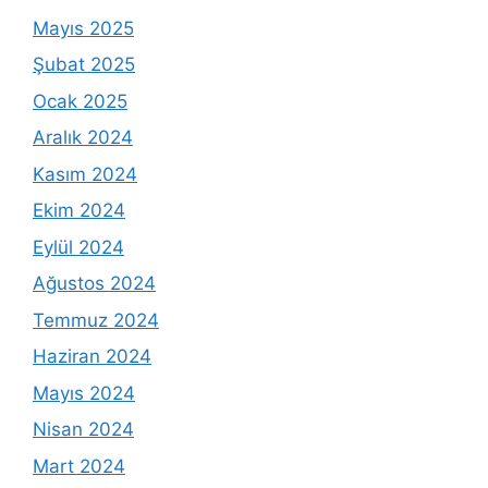
Mayıs 2025
Şubat 2025
Ocak 2025
Aralık 2024
Kasım 2024
Ekim 2024
Eylül 2024
Ağustos 2024
Temmuz 2024
Haziran 2024
Mayıs 2024
Nisan 2024
Mart 2024