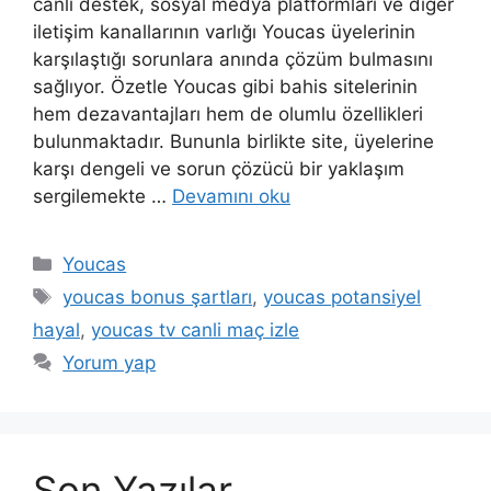
canlı destek, sosyal medya platformları ve diğer
iletişim kanallarının varlığı Youcas üyelerinin
karşılaştığı sorunlara anında çözüm bulmasını
sağlıyor. Özetle Youcas gibi bahis sitelerinin
hem dezavantajları hem de olumlu özellikleri
bulunmaktadır. Bununla birlikte site, üyelerine
karşı dengeli ve sorun çözücü bir yaklaşım
sergilemekte …
Devamını oku
Kategoriler
Youcas
Etiketler
youcas bonus şartları
,
youcas potansiyel
hayal
,
youcas tv canli maç izle
Yorum yap
Son Yazılar