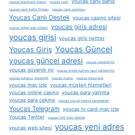
youcas canlı bahis
youcas blackjack lisansı
youcas canli
youcas canlı bahis firması
youcas canlı casinosu
Youcas Canlı Destek
youcas casino sitesi
youcas giris adresi
youcas diğer web siteleri
youcas girisi
youcas giris twitter
Youcas Güncel
Youcas Giriş
youcas güncel adresi
youcas güvenilirlik
youcas güvenlir mi
youcas kimlik kartımı nasıl gönderirim
youcas kullanıcı güvenliği
youcas lisansı
youcas lokasyonu
youcas maç izle
youcas müşteri hizmetleri
youcas online casino
youcas para yatirma
youcas para çekme
youcas sosyal medya seçenekleri
Youcas Telegram
youcas tv canli maç izle
Youcas Twitter
youcas türk lirası ödeme
youcas yeni adres
youcas web sitesi