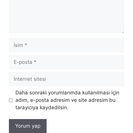
İsim
E-
posta
İnternet
sitesi
Daha sonraki yorumlarımda kullanılması için
adım, e-posta adresim ve site adresim bu
tarayıcıya kaydedilsin.