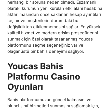
herhangi bir soruna neden olmadı. Eşzamanlı
olarak, kurumun yeni kurulan etki alanı hesabına
aktarılmasından önce saklanan hesap ayrıntıları
taşınır ve müşterilerin durumdaki bu
değişiklikten etkilenmemesini sağlar. En yüksek
kaliteli hizmet ve modern erişim prosedürlerini
sunmak için özel olarak tasarlanmış Youcas
platformunu seçme seçeneğiniz var ve
olağanüstü bir bahis deneyimi sağlıyor.
Youcas Bahis
Platformu Casino
Oyunları
Bahis platformumuzun güncel kalmasını ve
birinci sınıf hizmetleri sunmasını sağlamak için,