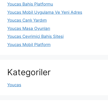
Youcas Bahis Platformu
Youcas Mobil Uygulama Ve Yeni Adres
Youcas Canlı Yardım
Youcas Masa Oyunları
Youcas Çevrimiçi Bahis Sitesi
Youcas Mobil Platform
Kategoriler
Youcas