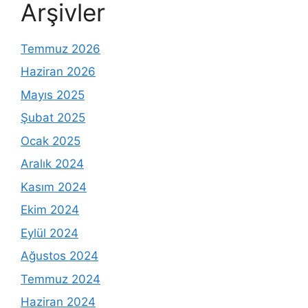
Arşivler
Temmuz 2026
Haziran 2026
Mayıs 2025
Şubat 2025
Ocak 2025
Aralık 2024
Kasım 2024
Ekim 2024
Eylül 2024
Ağustos 2024
Temmuz 2024
Haziran 2024