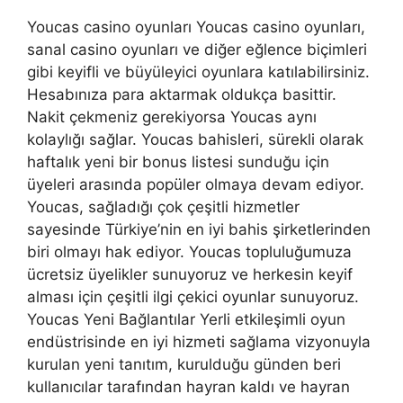
Youcas casino oyunları Youcas casino oyunları,
sanal casino oyunları ve diğer eğlence biçimleri
gibi keyifli ve büyüleyici oyunlara katılabilirsiniz.
Hesabınıza para aktarmak oldukça basittir.
Nakit çekmeniz gerekiyorsa Youcas aynı
kolaylığı sağlar. Youcas bahisleri, sürekli olarak
haftalık yeni bir bonus listesi sunduğu için
üyeleri arasında popüler olmaya devam ediyor.
Youcas, sağladığı çok çeşitli hizmetler
sayesinde Türkiye’nin en iyi bahis şirketlerinden
biri olmayı hak ediyor. Youcas topluluğumuza
ücretsiz üyelikler sunuyoruz ve herkesin keyif
alması için çeşitli ilgi çekici oyunlar sunuyoruz.
Youcas Yeni Bağlantılar Yerli etkileşimli oyun
endüstrisinde en iyi hizmeti sağlama vizyonuyla
kurulan yeni tanıtım, kurulduğu günden beri
kullanıcılar tarafından hayran kaldı ve hayran