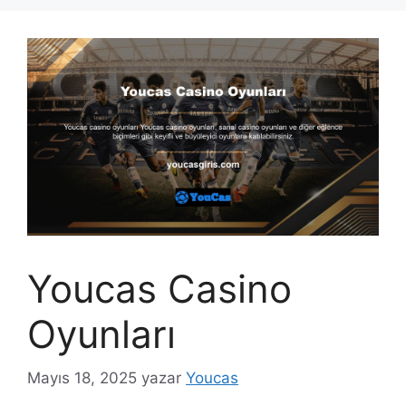
Youcas Casino
Oyunları
Mayıs 18, 2025
yazar
Youcas