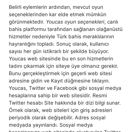
Belirli eylemlerin ardından, mevcut oyun
seçeneklerinden kar elde etmek mümkün
görünmektedir.
Youcas oyun seçenekleri
, canlı
bahis platformu tarafından sağlanan olağanüstü
hizmetler nedeniyle Türk bahis meraklılarının
hayranlığını topladı. Sonuç olarak, kullanıcı
sayısı her gün istikrarlı bir şekilde büyüyor.
Youcas web sitesinde bu en son hizmetlerin
tadını çıkarmak için siteye üye olmanız gerekir.
Bunu gerçekleştirmek için geçerli web sitesi
adresine gidin ve Kayıt düğmesine tıklayın.
Youcas, Twitter ve Facebook gibi sosyal medya
hesaplarına sahip bir web sitesidir. Resmi
Twitter hesabı Site hakkında bir dizi bilgi sunar.
Örnek olarak, web siteleri için giriş adresleri
periyodik olarak değişebilir. Adres sosyal
medyada yayınlandı. Sosyal medya