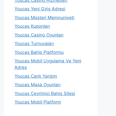
Youcas Casino Hizmetleri
Youcas Yeni Giriş Adresi
Youcas Müşteri Memnuniyeti
Youcas Kuponları
Youcas Casino Oyunları
Youcas Turnuvaları
Youcas Bahis Platformu
Youcas Mobil Uygulama Ve Yeni
Adres
Youcas Canlı Yardım
Youcas Masa Oyunları
Youcas Çevrimiçi Bahis Sitesi
Youcas Mobil Platform