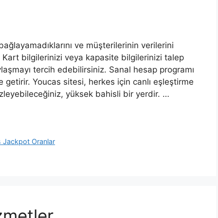
ağlayamadıklarını ve müşterilerinin verilerini
art bilgilerinizi veya kapasite bilgilerinizi talep
laşmayı tercih edebilirsiniz. Sanal hesap programı
le getirir. Youcas sitesi, herkes için canlı eşleştirme
 izleyebileceğiniz, yüksek bahisli bir yerdir. …
 Jackpot Oranlar
zmetler