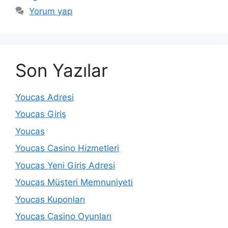
Yorum yap
Son Yazılar
Youcas Adresi
Youcas Giriş
Youcas
Youcas Casino Hizmetleri
Youcas Yeni Giriş Adresi
Youcas Müşteri Memnuniyeti
Youcas Kuponları
Youcas Casino Oyunları