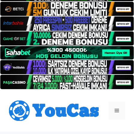
İçeriğe
atla
Menü