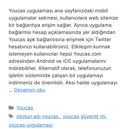
Youcas uygulaması ana sayfanızdaki mobil
uygulamalar sekmesi, kullanıcılara web sitenize
bir bağlantıya erişim sağlar. Ayrıca uygulama
bağlantısı hesap açıklamasında yer aldığından
Youcas apk bağlantısına erişmek için Twitter
hesabınızı kullanabilirsiniz. Etkileşim kurmak
istemeyen kullanıcılar hepsi Youcas.com
adresinden Android ve iOS uygulamalarını
indirebilirler. Alternatif olarak, telefonunuzun
işletim sisteminde çalışan bir uygulamayı
indirmeniz de önemlidir. Aksi halde uygulamayı
…
Devamını oku
Kategoriler
Youcas
Etiketler
pilotun adı youcas.
,
youcas güvenlir mi
,
youcas uygulaması