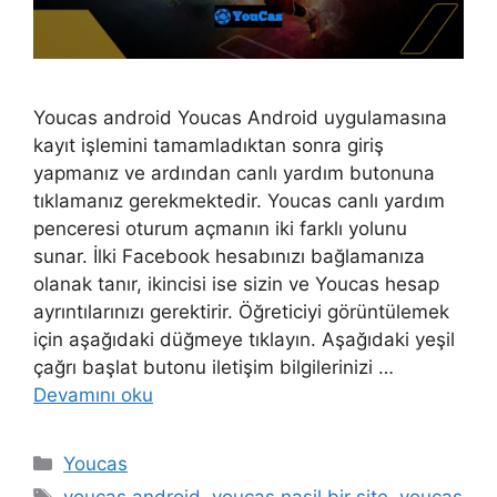
Youcas android Youcas Android uygulamasına
kayıt işlemini tamamladıktan sonra giriş
yapmanız ve ardından canlı yardım butonuna
tıklamanız gerekmektedir. Youcas canlı yardım
penceresi oturum açmanın iki farklı yolunu
sunar. İlki Facebook hesabınızı bağlamanıza
olanak tanır, ikincisi ise sizin ve Youcas hesap
ayrıntılarınızı gerektirir. Öğreticiyi görüntülemek
için aşağıdaki düğmeye tıklayın. Aşağıdaki yeşil
çağrı başlat butonu iletişim bilgilerinizi …
Devamını oku
Kategoriler
Youcas
Etiketler
youcas android
,
youcas nasil bir site
,
youcas