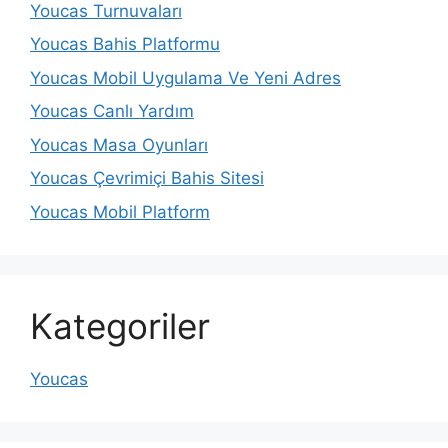
Youcas Turnuvaları
Youcas Bahis Platformu
Youcas Mobil Uygulama Ve Yeni Adres
Youcas Canlı Yardım
Youcas Masa Oyunları
Youcas Çevrimiçi Bahis Sitesi
Youcas Mobil Platform
Kategoriler
Youcas