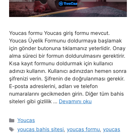
Youcas formu Youcas giriş formu mevcut.
Youcas Üyelik Formunu doldurmaya başlamak
için gönder butonuna tıklamanız yeterlidir. Onay
alma süreci bir formun doldurulmasını gerektirir.
Kısa kayıt formunu doldurmak için kullanıcı
adınızı kullanın. Kullanıcı adınızdan hemen sonra
şifrenizi verin. Şifrenin de doğrulanması gerekir.
E-posta adreslerini, adları ve telefon
numaralarını gecikmeden girin. Diğer tüm bahis
siteleri gibi gizlilik …
Devamını oku
Kategoriler
Youcas
Etiketler
youcas bahis sitesi
,
youcas formu
,
youcas