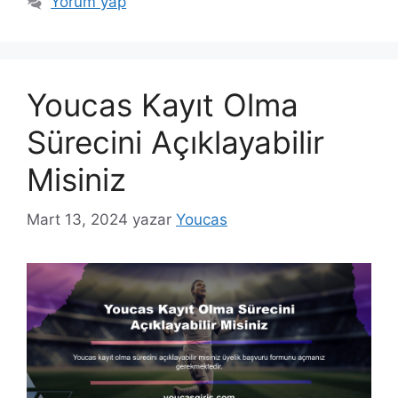
Yorum yap
Youcas Kayıt Olma
Sürecini Açıklayabilir
Misiniz
Mart 13, 2024
yazar
Youcas