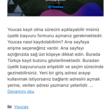
Youcas kayıt olma sürecini açıklayabilir misiniz
üyelik başvuru formunu açmanız gerekmektedir.
Youcas nasıl kaydolabilirim? Ana sayfaya
erişme seçeneğiniz vardır. Ana sayfayı
açtığınızda sağ üst köşeye dikkat edin. Burada
Türkçe kayıt butonu gösterilmektedir. Buradan
üyelik başvurunuza erişebilir ve seçim sürecinde
gezinebilirsiniz. Yeni bir giriş adresi arayıp
kullanmak istiyorsanız bağlantı adresini açmak
yerine, verilen adresi yazmanız yeterlidir. …
Devamını oku
Kategoriler
Youcas