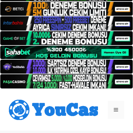
İçeriğe
atla
Menü