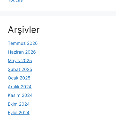
Youcas
Arşivler
Temmuz 2026
Haziran 2026
Mayıs 2025
Şubat 2025
Ocak 2025
Aralık 2024
Kasım 2024
Ekim 2024
Eylül 2024