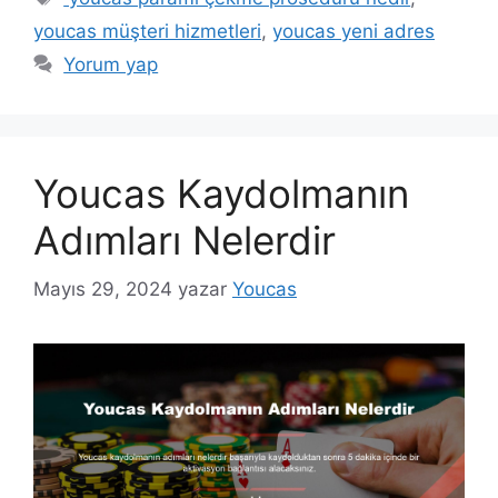
youcas müşteri hizmetleri
,
youcas yeni adres
Yorum yap
Youcas Kaydolmanın
Adımları Nelerdir
Mayıs 29, 2024
yazar
Youcas