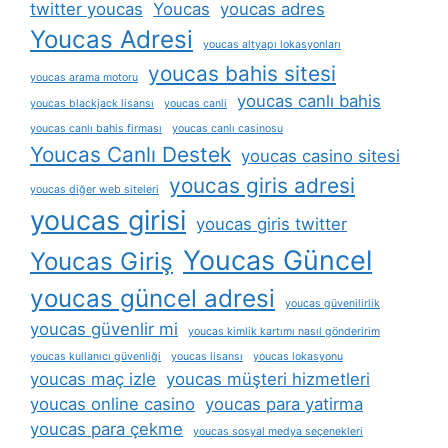
twitter youcas
Youcas
youcas adres
Youcas Adresi
youcas altyapı lokasyonları
youcas bahis sitesi
youcas arama motoru
youcas canlı bahis
youcas blackjack lisansı
youcas canli
youcas canlı bahis firması
youcas canlı casinosu
Youcas Canlı Destek
youcas casino sitesi
youcas giris adresi
youcas diğer web siteleri
youcas girisi
youcas giris twitter
Youcas Güncel
Youcas Giriş
youcas güncel adresi
youcas güvenilirlik
youcas güvenlir mi
youcas kimlik kartımı nasıl gönderirim
youcas kullanıcı güvenliği
youcas lisansı
youcas lokasyonu
youcas maç izle
youcas müşteri hizmetleri
youcas online casino
youcas para yatirma
youcas para çekme
youcas sosyal medya seçenekleri