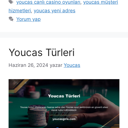
Etiketler
youcas canlı casino oyunları
,
youcas müşteri
hizmetleri
,
youcas yeni adres
Yorum yap
Youcas Türleri
Haziran 26, 2024
yazar
Youcas