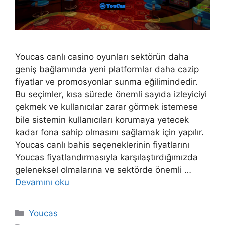
Youcas canlı casino oyunları sektörün daha
geniş bağlamında yeni platformlar daha cazip
fiyatlar ve promosyonlar sunma eğilimindedir.
Bu seçimler, kısa sürede önemli sayıda izleyiciyi
çekmek ve kullanıcılar zarar görmek istemese
bile sistemin kullanıcıları korumaya yetecek
kadar fona sahip olmasını sağlamak için yapılır.
Youcas canlı bahis seçeneklerinin fiyatlarını
Youcas fiyatlandırmasıyla karşılaştırdığımızda
geleneksel olmalarına ve sektörde önemli …
Devamını oku
Kategoriler
Youcas