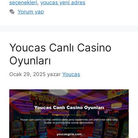
seçenekleri
,
youcas yeni adres
Yorum yap
Youcas Canlı Casino
Oyunları
Ocak 29, 2025
yazar
Youcas