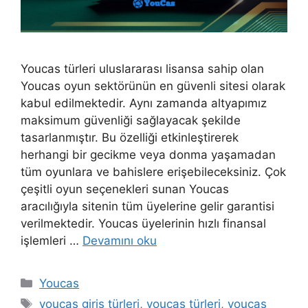
Youcas türleri uluslararası lisansa sahip olan
Youcas oyun sektörünün en güvenli sitesi olarak
kabul edilmektedir. Aynı zamanda altyapımız
maksimum güvenliği sağlayacak şekilde
tasarlanmıştır. Bu özelliği etkinleştirerek
herhangi bir gecikme veya donma yaşamadan
tüm oyunlara ve bahislere erişebileceksiniz. Çok
çeşitli oyun seçenekleri sunan Youcas
aracılığıyla sitenin tüm üyelerine gelir garantisi
verilmektedir. Youcas üyelerinin hızlı finansal
işlemleri …
Devamını oku
Kategoriler
Youcas
Etiketler
youcas giriş türleri
,
youcas türleri
,
youcas