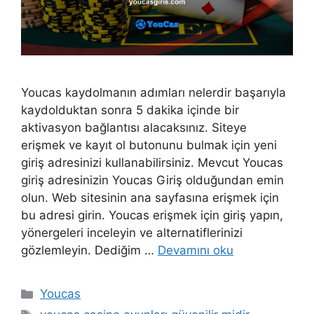
Youcas kaydolmanın adımları nelerdir başarıyla
kaydolduktan sonra 5 dakika içinde bir
aktivasyon bağlantısı alacaksınız. Siteye
erişmek ve kayıt ol butonunu bulmak için yeni
giriş adresinizi kullanabilirsiniz. Mevcut Youcas
giriş adresinizin Youcas Giriş olduğundan emin
olun. Web sitesinin ana sayfasına erişmek için
bu adresi girin. Youcas erişmek için giriş yapın,
yönergeleri inceleyin ve alternatiflerinizi
gözlemleyin. Dediğim …
Devamını oku
Kategoriler
Youcas
Etiketler