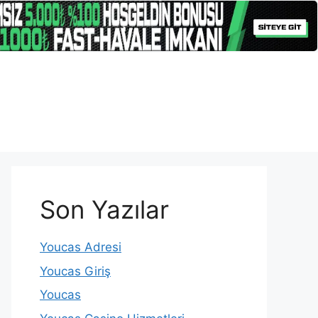
Son Yazılar
Youcas Adresi
Youcas Giriş
Youcas