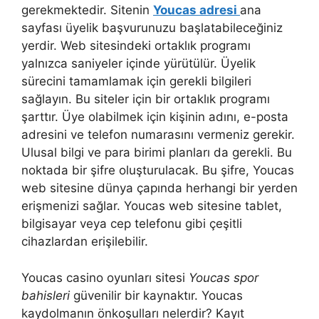
gerekmektedir. Sitenin
Youcas adresi
ana
sayfası üyelik başvurunuzu başlatabileceğiniz
yerdir. Web sitesindeki ortaklık programı
yalnızca saniyeler içinde yürütülür. Üyelik
sürecini tamamlamak için gerekli bilgileri
sağlayın. Bu siteler için bir ortaklık programı
şarttır. Üye olabilmek için kişinin adını, e-posta
adresini ve telefon numarasını vermeniz gerekir.
Ulusal bilgi ve para birimi planları da gerekli. Bu
noktada bir şifre oluşturulacak. Bu şifre, Youcas
web sitesine dünya çapında herhangi bir yerden
erişmenizi sağlar. Youcas web sitesine tablet,
bilgisayar veya cep telefonu gibi çeşitli
cihazlardan erişilebilir.
Youcas casino oyunları sitesi
Youcas spor
bahisleri
güvenilir bir kaynaktır. Youcas
kaydolmanın önkoşulları nelerdir? Kayıt