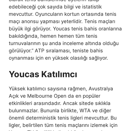
edebileceği çok sayıda bilgi ve istatistik
mevcuttur. Oyuncuların kortun ortasında tenis
maçı anonsu yapması yeterlidir. Tenis maçları
büyük ilgi görüyor. Youcas tenis bahis oranlarına
bakıldığında, hemen hemen tüm tenis
turnuvalarının şu anda inceleme altında olduğu
görülüyor.” ATP sıralaması, teniste bahis
oynanması için en yüksek olasılığı sağlıyor.
Youcas Katılımcı
Yüksek katılımcı sayısına rağmen, Avustralya
Açık ve Melbourne Open da en popüler
etkinlikleri arasındadır. Ancak sitede sıklıkla
bulunmazlar. Bununla birlikte, WTA ve diğer
önemli deterministik tenis ligleri mevcuttur. Bu
ligler, belirtilen tüm tenis maçlarını izlemek için