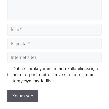
İsim
E-
posta
İnternet
sitesi
Daha sonraki yorumlarımda kullanılması için
adım, e-posta adresim ve site adresim bu
tarayıcıya kaydedilsin.