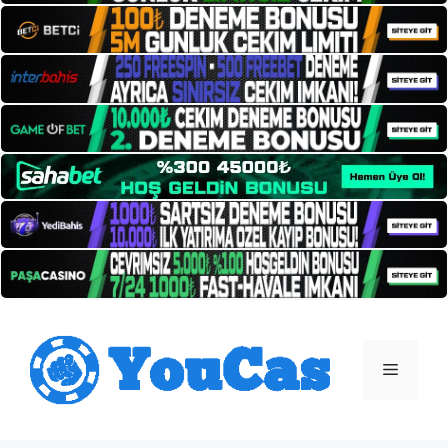
İçeriğe
atla
Menü