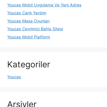
Youcas Mobil Uygulama Ve Yeni Adres
Youcas Canlı Yardım
Youcas Masa Oyunları
Youcas Çevrimiçi Bahis Sitesi
Youcas Mobil Platform
Kategoriler
Youcas
Arşivler