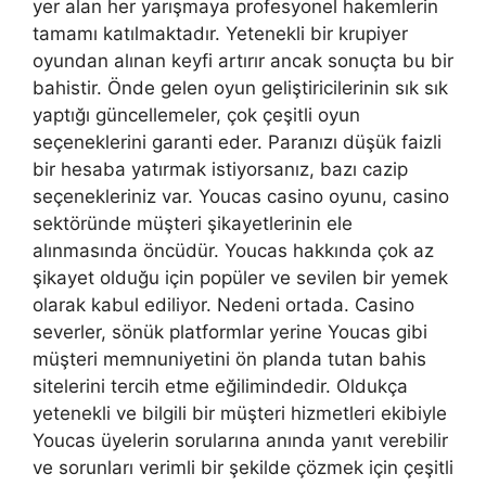
yer alan her yarışmaya profesyonel hakemlerin
tamamı katılmaktadır. Yetenekli bir krupiyer
oyundan alınan keyfi artırır ancak sonuçta bu bir
bahistir. Önde gelen oyun geliştiricilerinin sık sık
yaptığı güncellemeler, çok çeşitli oyun
seçeneklerini garanti eder. Paranızı düşük faizli
bir hesaba yatırmak istiyorsanız, bazı cazip
seçenekleriniz var. Youcas casino oyunu, casino
sektöründe müşteri şikayetlerinin ele
alınmasında öncüdür. Youcas hakkında çok az
şikayet olduğu için popüler ve sevilen bir yemek
olarak kabul ediliyor. Nedeni ortada. Casino
severler, sönük platformlar yerine Youcas gibi
müşteri memnuniyetini ön planda tutan bahis
sitelerini tercih etme eğilimindedir. Oldukça
yetenekli ve bilgili bir müşteri hizmetleri ekibiyle
Youcas üyelerin sorularına anında yanıt verebilir
ve sorunları verimli bir şekilde çözmek için çeşitli