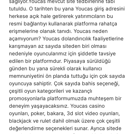
sağlıyor.Youcas mevcut site tedbirlerine tabi
tutuldu. O tarihten bu yana Youcas giriş adresini
herkese açık hale getirerek yatırımcıların bu
resmi bağlantıyı kullanarak platforma rahatça
erişmelerine olanak tanıdı. Youcas neden
açamıyorum? Youcas dolandırıcılık faaliyetlerine
karışmayan az sayıda siteden biri olması
nedeniyle oyuncularımız için şiddetle tavsiye
edilen bir platformdur. Piyasaya sürüldüğü
günden bu yana sürekli olarak kullanıcı
memnuniyetini ön planda tuttuğu için çok sayıda
oyuncuya sahiptir. Çok sayıda bahis seçeneği,
çeşitli oyun kategorileri ve kazançlı
promosyonlarla platformumuzda muhteşem bir
deneyim yaşayacaksınız. Youcas casino
oyunları, poker, bakara, 3d slot video oyunları,
blackjack ve rulet dahil olmak üzere çok çeşitli
değerlendirme seçenekleri sunar. Ayrıca sitede