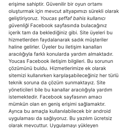
erişime sahiptir. Güvenilir bir oyun ortamı
oluşturmak için mevcut altyapımızı sürekli olarak
geliştiriyoruz.
Youcas şeffaf bahis kullanıcı
güvenliği
Facebook sayfasında bulacağınız
içerik tam da beklediğiniz gibi. Site üyeleri bu
hizmetlerden faydalanarak sadık müşteriler
haline gelirler. Üyeler bu iletişim kanalları
aracılığıyla farklı konularda yardım almaktadır.
Youcas Facebook iletişim bilgileri. Bu sorunun
çözümünü buldu. Hizmetlerimize ek olarak
sitemizi kullanırken karşılaşabileceğiniz her türlü
teknik soruna da çözüm sunmaktayız. Site
yöneticileri bile bu kanallar aracılığıyla yardım
istemektedir. Facebook sayfasının amacı
mümkün olan en geniş erişimi sağlamaktır.
Ayrıca bu amaçla kullanılabilecek bir android
uygulaması da sağlıyoruz. Bu yazılım ücretsiz
olarak mevcuttur. Uygulamayı yükleyen