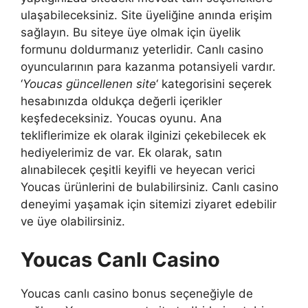
ulaşabileceksiniz. Site üyeliğine anında erişim
sağlayın. Bu siteye üye olmak için üyelik
formunu doldurmanız yeterlidir. Canlı casino
oyuncularının para kazanma potansiyeli vardır.
‘
Youcas güncellenen site
‘ kategorisini seçerek
hesabınızda oldukça değerli içerikler
keşfedeceksiniz. Youcas oyunu. Ana
tekliflerimize ek olarak ilginizi çekebilecek ek
hediyelerimiz de var. Ek olarak, satın
alınabilecek çeşitli keyifli ve heyecan verici
Youcas ürünlerini de bulabilirsiniz. Canlı casino
deneyimi yaşamak için sitemizi ziyaret edebilir
ve üye olabilirsiniz.
Youcas Canlı Casino
Youcas canlı casino bonus seçeneğiyle de