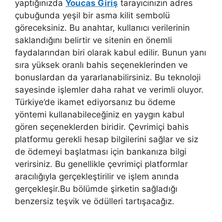
yaptığınızda
Youcas Giriş
tarayıcınızın adres
çubuğunda yeşil bir asma kilit sembolü
göreceksiniz. Bu anahtar, kullanıcı verilerinin
saklandığını belirtir ve sitenin en önemli
faydalarından biri olarak kabul edilir. Bunun yanı
sıra yüksek oranlı bahis seçeneklerinden ve
bonuslardan da yararlanabilirsiniz. Bu teknoloji
sayesinde işlemler daha rahat ve verimli oluyor.
Türkiye’de ikamet ediyorsanız bu ödeme
yöntemi kullanabileceğiniz en yaygın kabul
gören seçeneklerden biridir. Çevrimiçi bahis
platformu gerekli hesap bilgilerini sağlar ve siz
de ödemeyi başlatması için bankanıza bilgi
verirsiniz. Bu genellikle çevrimiçi platformlar
aracılığıyla gerçekleştirilir ve işlem anında
gerçekleşir.Bu bölümde şirketin sağladığı
benzersiz teşvik ve ödülleri tartışacağız.