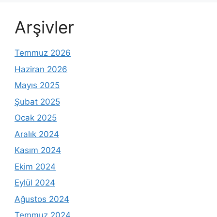
Arşivler
Temmuz 2026
Haziran 2026
Mayıs 2025
Şubat 2025
Ocak 2025
Aralık 2024
Kasım 2024
Ekim 2024
Eylül 2024
Ağustos 2024
Temmuz 2024