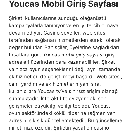
Youcas Mobil Giriş Sayfası
Şirket, kullanıcılarına sunduğu olağanüstü
kampanyalarla tanınıyor ve en iyi tercih olmaya
devam ediyor. Casino severler, web sitesi
tarafından sağlanan hizmetlerden sürekli olarak
değer bulurlar. Bahisçiler, üyelerine sağladıkları
fırsatlara göre
Youcas mobil giriş sayfası
giriş
adresleri üzerinden para kazanabilirler. Şirket
yalnızca oyun seçeneklerini değil aynı zamanda
ek hizmetleri de geliştirmeyi başardı. Web sitesi,
canlı yardım ve ek hizmetlerin yanı sıra,
kullanıcılara Youcas tv’ye sınırsız erişim olanağı
sunmaktadır. İnteraktif televizyondaki son
gelişmeler büyük ilgi ve ilgi topladı. Youcas,
oyun sektöründeki köklü itibarına rağmen yeni
adresini sık sık güncellemektedir. Bu güncelleme
milletimize özeldir. Şirketin yasal bir casino