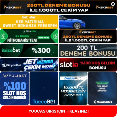
×
YOUCAS GİRİŞ İÇİN TIKLAYINIZ!