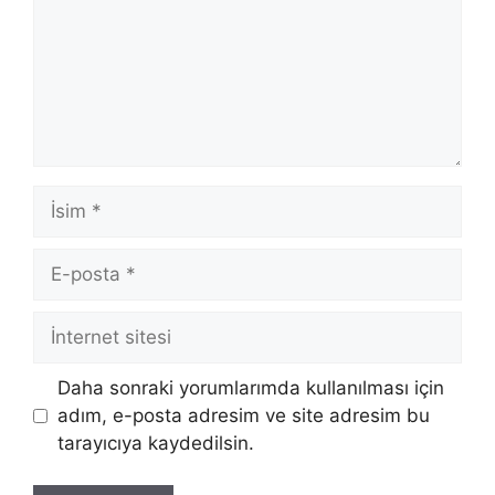
İsim
E-
posta
İnternet
sitesi
Daha sonraki yorumlarımda kullanılması için
adım, e-posta adresim ve site adresim bu
tarayıcıya kaydedilsin.