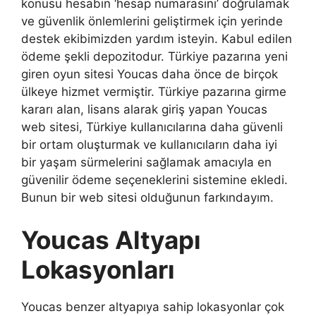
konusu hesabın ‘hesap numarasını’ doğrulamak
ve güvenlik önlemlerini geliştirmek için yerinde
destek ekibimizden yardım isteyin. Kabul edilen
ödeme şekli depozitodur. Türkiye pazarına yeni
giren oyun sitesi Youcas daha önce de birçok
ülkeye hizmet vermiştir. Türkiye pazarına girme
kararı alan, lisans alarak giriş yapan Youcas
web sitesi, Türkiye kullanıcılarına daha güvenli
bir ortam oluşturmak ve kullanıcıların daha iyi
bir yaşam sürmelerini sağlamak amacıyla en
güvenilir ödeme seçeneklerini sistemine ekledi.
Bunun bir web sitesi olduğunun farkındayım.
Youcas Altyapı
Lokasyonları
Youcas benzer altyapıya sahip lokasyonlar çok