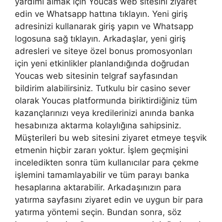
yardımı almak için Youcas web sitesini ziyaret
edin ve Whatsapp hattına tıklayın. Yeni giriş
adresinizi kullanarak giriş yapın ve Whatsapp
logosuna sağ tıklayın. Arkadaşlar, yeni giriş
adresleri ve siteye özel bonus promosyonları
için yeni etkinlikler planlandığında doğrudan
Youcas web sitesinin telgraf sayfasından
bildirim alabilirsiniz. Tutkulu bir casino sever
olarak Youcas platformunda biriktirdiğiniz tüm
kazançlarınızı veya kredilerinizi anında banka
hesabınıza aktarma kolaylığına sahipsiniz.
Müşterileri bu web sitesini ziyaret etmeye teşvik
etmenin hiçbir zararı yoktur. İşlem geçmişini
inceledikten sonra tüm kullanıcılar para çekme
işlemini tamamlayabilir ve tüm parayı banka
hesaplarına aktarabilir. Arkadaşınızın para
yatırma sayfasını ziyaret edin ve uygun bir para
yatırma yöntemi seçin. Bundan sonra, söz