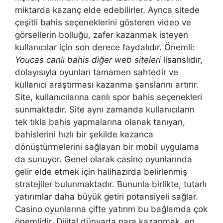
miktarda kazanç elde edebilirler. Ayrıca sitede
çeşitli bahis seçeneklerini gösteren video ve
görsellerin bolluğu, zafer kazanmak isteyen
kullanıcılar için son derece faydalıdır. Önemli:
Youcas canlı bahis diğer web siteleri
lisanslıdır,
dolayısıyla oyunları tamamen sahtedir ve
kullanıcı araştırması kazanma şanslarını artırır.
Site, kullanıcılarına canlı spor bahis seçenekleri
sunmaktadır. Site aynı zamanda kullanıcıların
tek tıkla bahis yapmalarına olanak tanıyan,
bahislerini hızlı bir şekilde kazanca
dönüştürmelerini sağlayan bir mobil uygulama
da sunuyor. Genel olarak casino oyunlarında
gelir elde etmek için halihazırda belirlenmiş
stratejiler bulunmaktadır. Bununla birlikte, tutarlı
yatırımlar daha büyük getiri potansiyeli sağlar.
Casino oyunlarına çifte yatırım bu bağlamda çok
önemlidir. Dijital dünyada para kazanmak, en