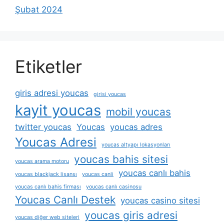
Şubat 2024
Etiketler
giris adresi youcas
girisi youcas
kayit youcas
mobil youcas
twitter youcas
Youcas
youcas adres
Youcas Adresi
youcas altyapı lokasyonları
youcas bahis sitesi
youcas arama motoru
youcas canlı bahis
youcas blackjack lisansı
youcas canli
youcas canlı bahis firması
youcas canlı casinosu
Youcas Canlı Destek
youcas casino sitesi
youcas giris adresi
youcas diğer web siteleri