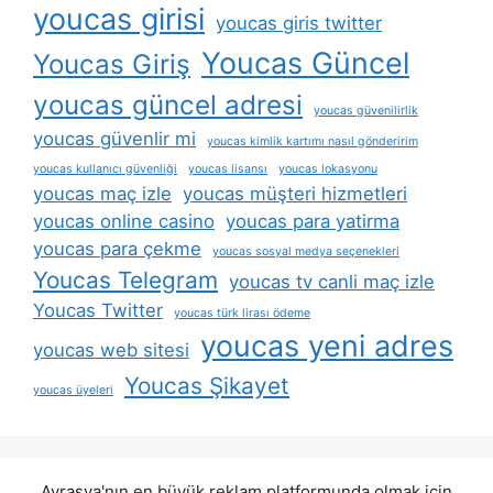
youcas girisi
youcas giris twitter
Youcas Güncel
Youcas Giriş
youcas güncel adresi
youcas güvenilirlik
youcas güvenlir mi
youcas kimlik kartımı nasıl gönderirim
youcas kullanıcı güvenliği
youcas lisansı
youcas lokasyonu
youcas maç izle
youcas müşteri hizmetleri
youcas online casino
youcas para yatirma
youcas para çekme
youcas sosyal medya seçenekleri
Youcas Telegram
youcas tv canli maç izle
Youcas Twitter
youcas türk lirası ödeme
youcas yeni adres
youcas web sitesi
Youcas Şikayet
youcas üyeleri
Avrasya'nın en büyük reklam platformunda olmak için