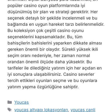
popüler casino oyun platformlarında iyi
düşünülmüş bir plan ve strateji gerektirir. Her
seçenek detaylı bir şekilde incelenmeli ve bu
bağlamda en uygun hareket tarzı belirlenmelidir.
Bu koleksiyon çok çeşitli casino oyunu
seçeneklerini kapsamaktadır. Bu, tüm
bahisçilerin bahislerini yaparken dikkate alması
gereken önemli bir olaydır. Sürekli yüksek ikili
seçim oranı nedeniyle, her zaman normal
orandan önemli ölçüde daha yüksektir. Bu
tarifeler ile dilediğiniz yatırım için her açıdan en
iyi sonuçlara ulaşabilirsiniz. Casino severler
tercih ettikleri oyunları seçme ve bu oyunlara
yatırım yapma özgürlüğüne sahiptir.
Kategoriler
Youcas
Etiketler
youcas altyapı lokasyonları
,
youcas canli