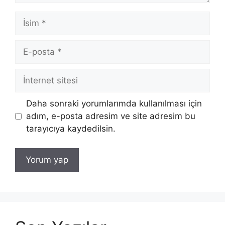
İsim
E-
posta
İnternet
sitesi
Daha sonraki yorumlarımda kullanılması için
adım, e-posta adresim ve site adresim bu
tarayıcıya kaydedilsin.