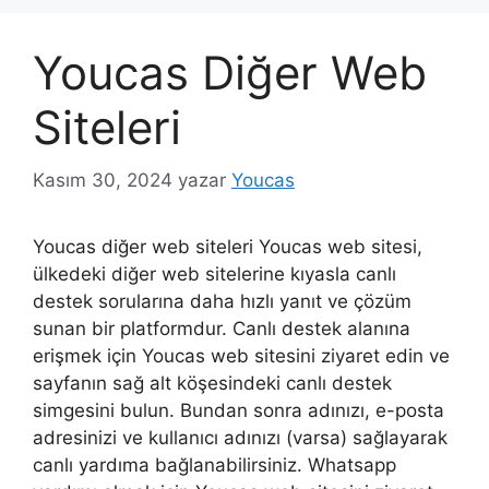
Youcas Diğer Web
Siteleri
Kasım 30, 2024
yazar
Youcas
Youcas diğer web siteleri Youcas web sitesi,
ülkedeki diğer web sitelerine kıyasla canlı
destek sorularına daha hızlı yanıt ve çözüm
sunan bir platformdur. Canlı destek alanına
erişmek için Youcas web sitesini ziyaret edin ve
sayfanın sağ alt köşesindeki canlı destek
simgesini bulun. Bundan sonra adınızı, e-posta
adresinizi ve kullanıcı adınızı (varsa) sağlayarak
canlı yardıma bağlanabilirsiniz. Whatsapp