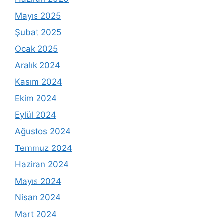
Mayıs 2025
Şubat 2025
Ocak 2025
Aralık 2024
Kasım 2024
Ekim 2024
Eylül 2024
Ağustos 2024
Temmuz 2024
Haziran 2024
Mayıs 2024
Nisan 2024
Mart 2024