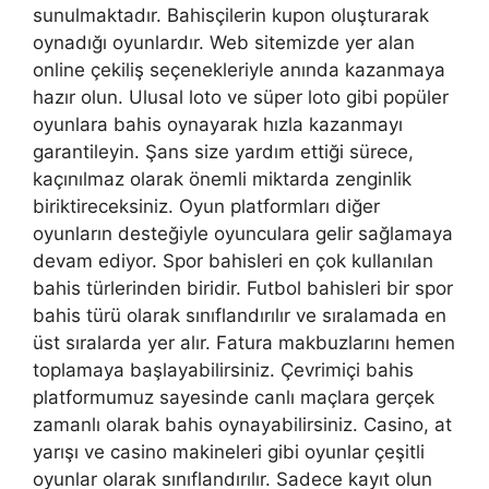
sunulmaktadır. Bahisçilerin kupon oluşturarak
oynadığı oyunlardır. Web sitemizde yer alan
online çekiliş seçenekleriyle anında kazanmaya
hazır olun. Ulusal loto ve süper loto gibi popüler
oyunlara bahis oynayarak hızla kazanmayı
garantileyin. Şans size yardım ettiği sürece,
kaçınılmaz olarak önemli miktarda zenginlik
biriktireceksiniz. Oyun platformları diğer
oyunların desteğiyle oyunculara gelir sağlamaya
devam ediyor. Spor bahisleri en çok kullanılan
bahis türlerinden biridir. Futbol bahisleri bir spor
bahis türü olarak sınıflandırılır ve sıralamada en
üst sıralarda yer alır. Fatura makbuzlarını hemen
toplamaya başlayabilirsiniz. Çevrimiçi bahis
platformumuz sayesinde canlı maçlara gerçek
zamanlı olarak bahis oynayabilirsiniz. Casino, at
yarışı ve casino makineleri gibi oyunlar çeşitli
oyunlar olarak sınıflandırılır. Sadece kayıt olun