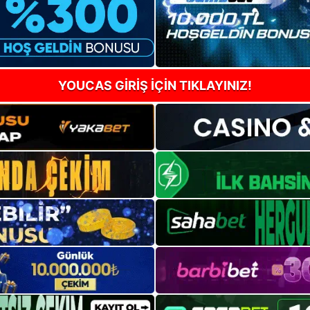
YOUCAS GİRİŞ İÇİN TIKLAYINIZ!