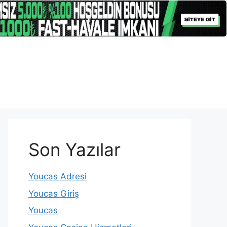
Son Yazılar
Youcas Adresi
Youcas Giriş
Youcas