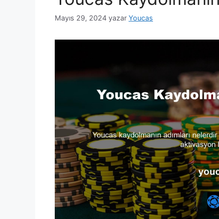
Mayıs 29, 2024
yazar
Youcas