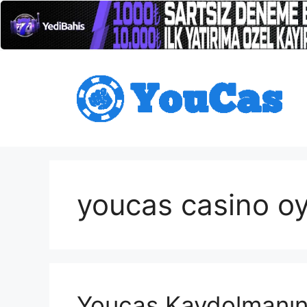
İçeriğe
atla
youcas casino oyu
Youcas Kaydolmanın 