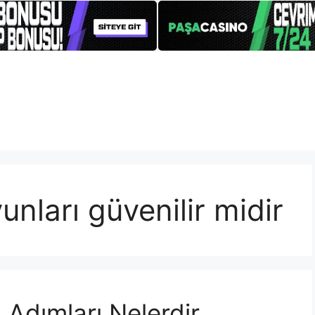
nları güvenilir midir
Adımları Nelerdir