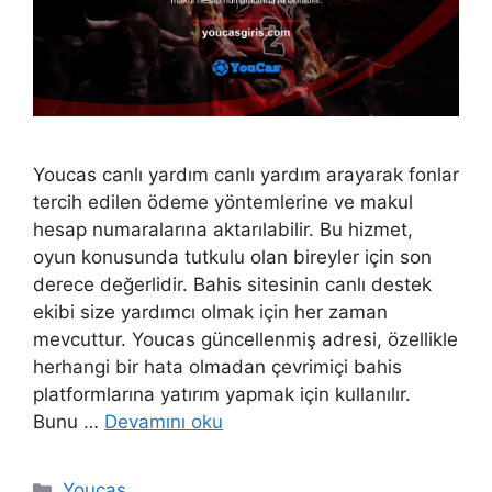
Youcas canlı yardım canlı yardım arayarak fonlar
tercih edilen ödeme yöntemlerine ve makul
hesap numaralarına aktarılabilir. Bu hizmet,
oyun konusunda tutkulu olan bireyler için son
derece değerlidir. Bahis sitesinin canlı destek
ekibi size yardımcı olmak için her zaman
mevcuttur. Youcas güncellenmiş adresi, özellikle
herhangi bir hata olmadan çevrimiçi bahis
platformlarına yatırım yapmak için kullanılır.
Bunu …
Devamını oku
Kategoriler
Youcas