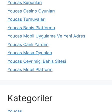
Youcas Kuponları
Youcas Casino Oyunları
Youcas Turnuvaları
Youcas Bahis Platformu
Youcas Mobil Uygulama Ve Yeni Adres
Youcas Canlı Yardım
Youcas Masa Oyunları
Youcas Çevrimiçi Bahis Sitesi
Youcas Mobil Platform
Kategoriler
Youcas