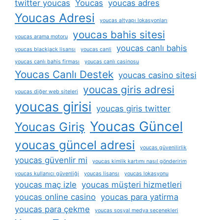
twitter youcas
Youcas
youcas adres
Youcas Adresi
youcas altyapı lokasyonları
youcas bahis sitesi
youcas arama motoru
youcas canlı bahis
youcas blackjack lisansı
youcas canli
youcas canlı bahis firması
youcas canlı casinosu
Youcas Canlı Destek
youcas casino sitesi
youcas giris adresi
youcas diğer web siteleri
youcas girisi
youcas giris twitter
Youcas Güncel
Youcas Giriş
youcas güncel adresi
youcas güvenilirlik
youcas güvenlir mi
youcas kimlik kartımı nasıl gönderirim
youcas kullanıcı güvenliği
youcas lisansı
youcas lokasyonu
youcas maç izle
youcas müşteri hizmetleri
youcas online casino
youcas para yatirma
youcas para çekme
youcas sosyal medya seçenekleri